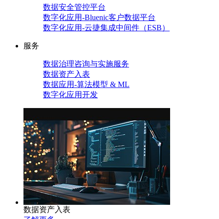
数据安全管控平台
数字化应用-Bluenic客户数据平台
数字化应用-云捷集成中间件（ESB）
服务
数据治理咨询与实施服务
数据资产入表
数据应用-算法模型 & ML
数字化应用开发
数据资产入表