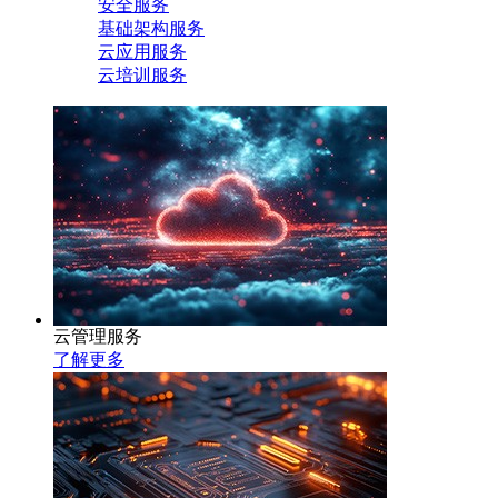
安全服务
基础架构服务
云应用服务
云培训服务
云管理服务
了解更多