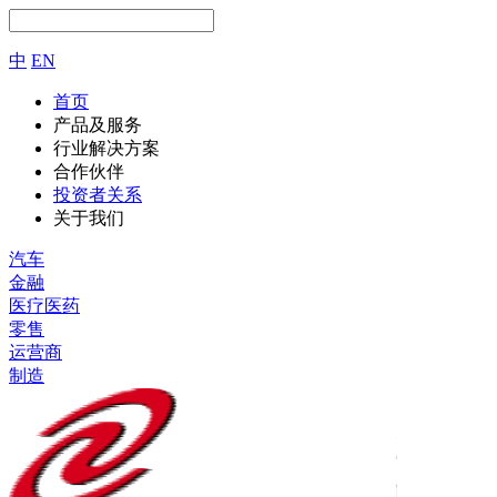
中
EN
首页
产品及服务
行业解决方案
合作伙伴
投资者关系
关于我们
汽车
金融
医疗医药
零售
运营商
制造