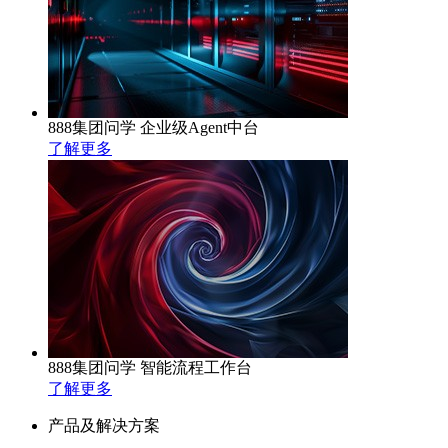
888集团问学 企业级Agent中台
了解更多
888集团问学 智能流程工作台
了解更多
产品及解决方案