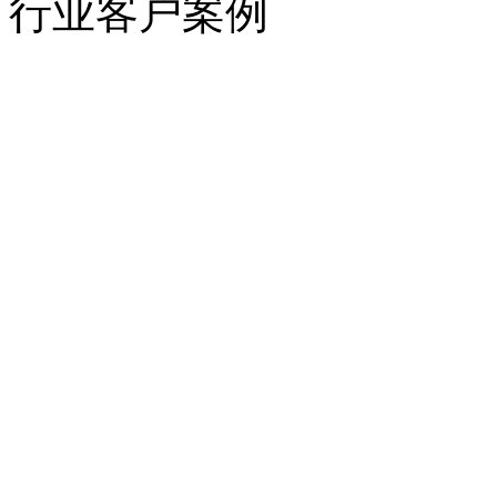
行业客户案例