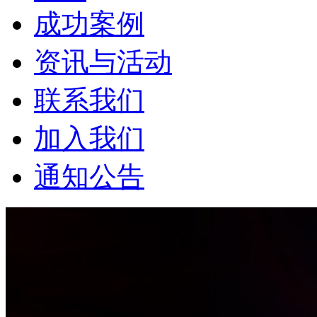
成功案例
资讯与活动
联系我们
加入我们
通知公告