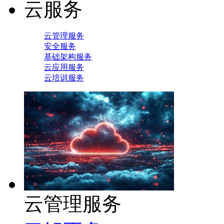
云服务
云管理服务
安全服务
基础架构服务
云应用服务
云培训服务
云管理服务