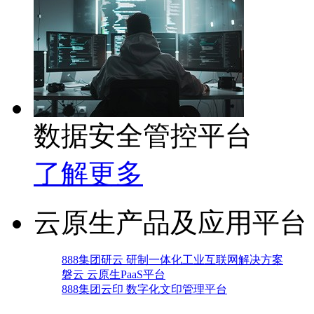
数据安全管控平台
了解更多
云原生产品及应用平台
888集团研云 研制一体化工业互联网解决方案
磐云 云原生PaaS平台
888集团云印 数字化文印管理平台