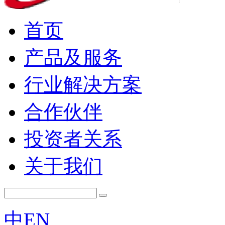
首页
产品及服务
行业解决方案
合作伙伴
投资者关系
关于我们
中
EN