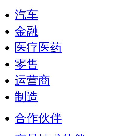
汽车
金融
医疗医药
零售
运营商
制造
合作伙伴